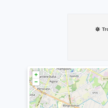
Tr
+
−