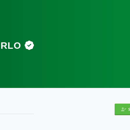
ARLO
S