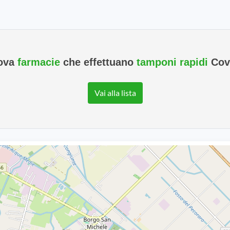
ova
farmacie
che effettuano
tamponi rapidi
Cov
Vai alla lista