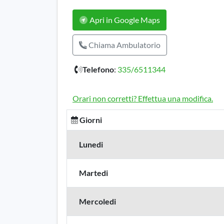
Apri in Google Maps
Chiama Ambulatorio
Telefono
:
335/6511344
Orari non corretti? Effettua una modifica.
Giorni
Lunedi
Martedi
Mercoledi