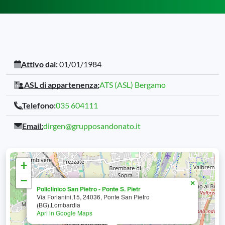
Attivo dal:
01/01/1984
ASL di appartenenza:
ATS (ASL) Bergamo
Telefono:
035 604111
Email:
dirgen@grupposandonato.it
+
−
×
Policlinico San Pietro - Ponte S. Pietr
Via Forlanini,15, 24036, Ponte San Pietro
(BG),Lombardia
Apri in Google Maps