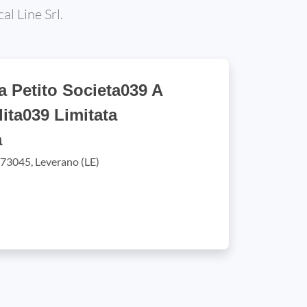
al Line Srl.
a Petito Societa039 A
ita039 Limitata
a
, 73045, Leverano (LE)