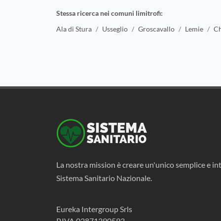
Stessa ricerca nei comuni limitrofi:
Ala di Stura
Usseglio
Groscavallo
Lemie
Ch
La nostra mission è creare un'unico semplice e int
Sistema Sanitario Nazionale.
Eureka Intergroup Srls
P.IVA 02871390593