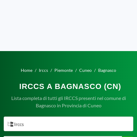
Home
Irccs
Piemonte
Cuneo
Bagnasco
IRCCS A BAGNASCO (CN)
Lista completa di tutti gli IRCCS presenti nel comune di
Bagnasco in Provincia di Cuneo
Irccs