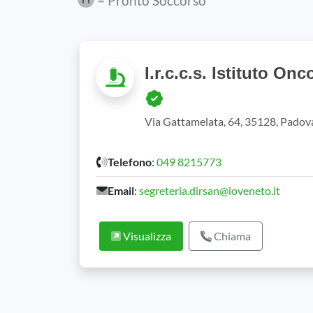
= Pronto Soccorso
I.r.c.c.s. Istituto On
Via Gattamelata, 64, 35128, Padov
Telefono
:
049 8215773
Email
:
segreteria.dirsan@ioveneto.it
Visualizza
Chiama