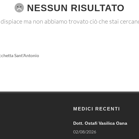
NESSUN RISULTATO
 dispiace ma non abbiamo trovato ciò che stai cercan
chetta Sant'Antonio
MEDICI RECENTI
Dott. Ostafi Vasilica Oana
02/08/2026