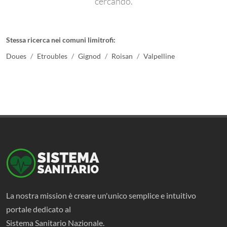
cercando.
Stessa ricerca nei comuni limitrofi:
Doues
Etroubles
Gignod
Roisan
Valpelline
La nostra mission è creare un'unico semplice e intuitivo
portale dedicato al
Sistema Sanitario Nazionale.