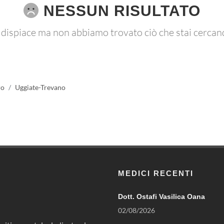
NESSUN RISULTATO
 dispiace ma non abbiamo trovato ciò che stai cercan
ro
Uggiate-Trevano
MEDICI RECENTI
Dott. Ostafi Vasilica Oana
02/08/2026