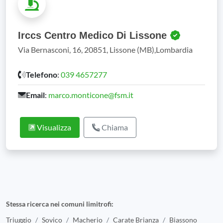
Irccs Centro Medico Di Lissone
Via Bernasconi, 16, 20851, Lissone (MB),Lombardia
Telefono
:
039 4657277
Email
:
marco.monticone@fsm.it
Visualizza
Chiama
Stessa ricerca nei comuni limitrofi:
Triuggio
Sovico
Macherio
Carate Brianza
Biassono