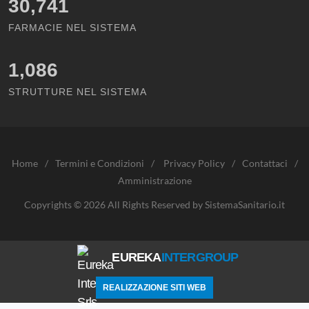
30,741
FARMACIE NEL SISTEMA
1,086
STRUTTURE NEL SISTEMA
Home
/
Termini e Condizioni
/
Privacy Policy
/
Contattaci
/
Amministrazione
Copyrights © 2026 All Rights Reserved by SistemaSanitario.it
EUREKA
INTERGROUP
REALIZZAZIONE SITI WEB