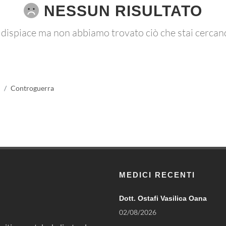
NESSUN RISULTATO
 dispiace ma non abbiamo trovato ciò che stai cercan
Controguerra
MEDICI RECENTI
Dott. Ostafi Vasilica Oana
02/08/2026