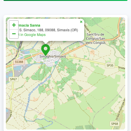
×
+
Farmacia Sanna
Via S. Simaco, 188, 09088, Simaxis (OR)
−
Apri in Google Maps