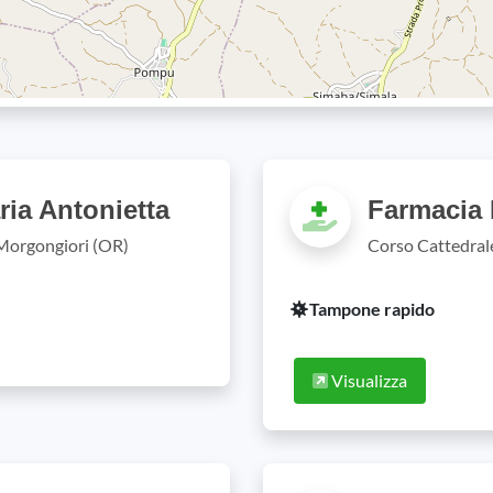
ia Antonietta
Farmacia M
 Morgongiori (OR)
Corso Cattedrale
Tampone rapido
Visualizza