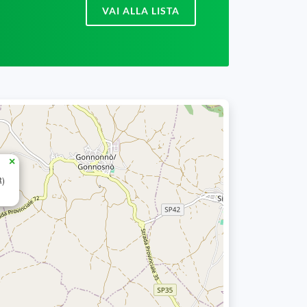
VAI ALLA LISTA
×
R)