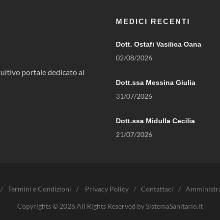
MEDICI RECENTI
Dott. Ostafi Vasilica Oana
02/08/2026
uitivo portale dedicato al
Dott.ssa Messina Giulia
31/07/2026
Dott.ssa Midulla Cecilia
21/07/2026
/
Termini e Condizioni
/
Privacy Policy
/
Contattaci
/
Amministr
Copyrights © 2026 All Rights Reserved by SistemaSanitario.it