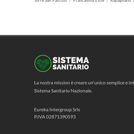
Torre San Patrizio
Francavilla d'Ete
Rapagnano
La nostra mission è creare un'unico semplice e int
Sistema Sanitario Nazionale.
Eureka Intergroup Srls
P.IVA 02871390593