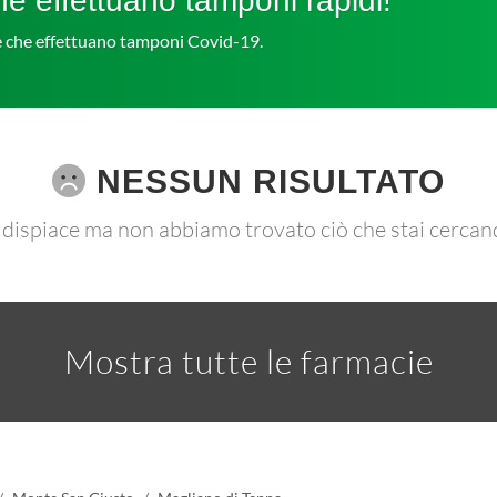
e effettuano tamponi rapidi!
ie che effettuano tamponi Covid-19.
NESSUN RISULTATO
 dispiace ma non abbiamo trovato ciò che stai cercan
Mostra tutte le farmacie