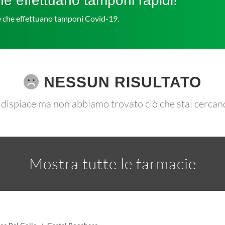
e effettuano tamponi rapidi!
ie che effettuano tamponi Covid-19.
NESSUN RISULTATO
 dispiace ma non abbiamo trovato ciò che stai cercan
Mostra tutte le farmacie