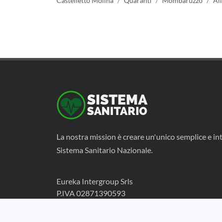
Castelletto Molina
Quaranti
Mombaruzzo
Al
La nostra mission è creare un'unico semplice e int
Sistema Sanitario Nazionale.
Eureka Intergroup Srls
P.IVA 02871390593