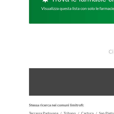
Visualizza questa lista con solo le farmac
Ci
Stessa ricerca nei comuni limitrofi:
Terrassa Padovana
Tribano
Cartura
San Pietr