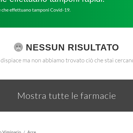
ie che effettuano tamponi Covid-19.
NESSUN RISULTATO
 dispiace ma non abbiamo trovato ciò che stai cercan
Mostra tutte le farmacie
o Viminario
Arre