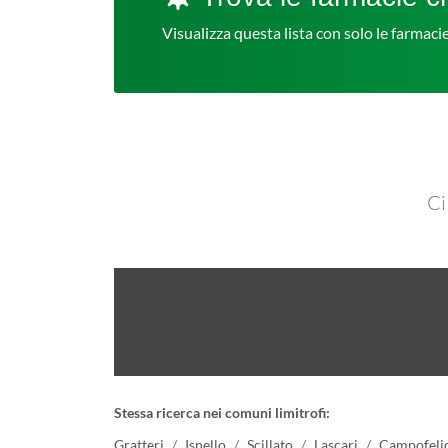
Visualizza questa lista con solo le farmac
Ci
Stessa ricerca nei comuni limitrofi:
Gratteri
Isnello
Scillato
Lascari
Campofelic