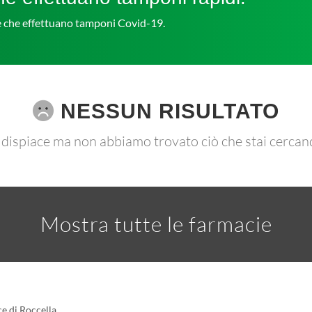
ie che effettuano tamponi Covid-19.
NESSUN RISULTATO
 dispiace ma non abbiamo trovato ciò che stai cercan
Mostra tutte le farmacie
e di Roccella