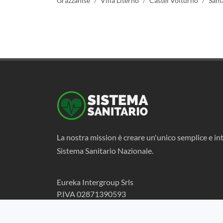
Grazzanise
Villa Literno
Castel Volturno
Sant
La nostra mission è creare un'unico semplice e int
Sistema Sanitario Nazionale.
Eureka Intergroup Srls
P.IVA 02871390593