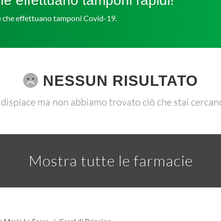
e effettuano tamponi rapidi!
ie che effettuano tamponi Covid-19.
NESSUN RISULTATO
 dispiace ma non abbiamo trovato ciò che stai cercan
Mostra tutte le farmacie