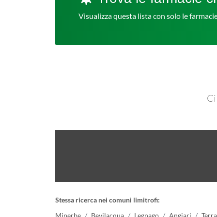
Visualizza questa lista con solo le farmac
Ci
Stessa ricerca nei comuni limitrofi:
Minerbe
Bevilacqua
Legnago
Angiari
Terr