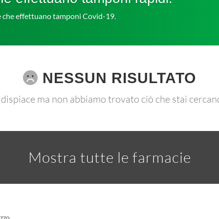
ie che effettuano tamponi Covid-19.
NESSUN RISULTATO
 dispiace ma non abbiamo trovato ciò che stai cercan
Mostra tutte le farmacie
azzo