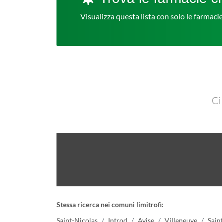
Visualizza questa lista con solo le farmac
Ci
Stessa ricerca nei comuni limitrofi:
Saint-Nicolas
Introd
Avise
Villeneuve
Sain