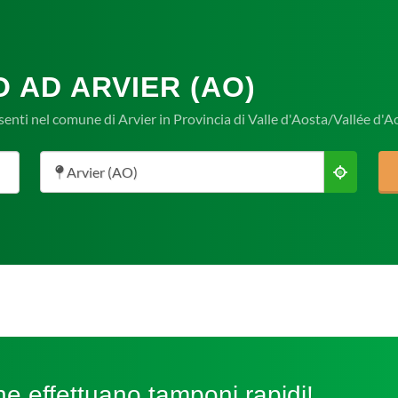
 AD ARVIER (AO)
enti nel comune di Arvier in Provincia di Valle d'Aosta/Vallée d'A
Arvier (AO)
e effettuano tamponi rapidi!