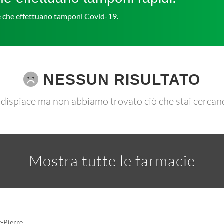
ie che effettuano tamponi Covid-19.
NESSUN RISULTATO
 dispiace ma non abbiamo trovato ciò che stai cercan
Mostra tutte le farmacie
t-Pierre