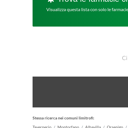
Visualizza questa lista con solo le farmac
Ci
Stessa ricerca nei comuni limitrofi:
Tavernerio
Montorfano
Albavilla
Orsenigo