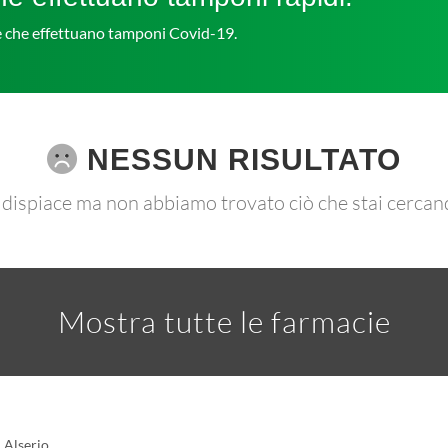
ie che effettuano tamponi Covid-19.
NESSUN RISULTATO
 dispiace ma non abbiamo trovato ciò che stai cercan
Mostra tutte le farmacie
Alserio