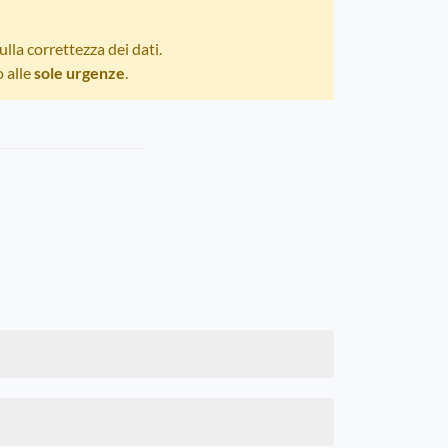
lla correttezza dei dati.
o alle
sole urgenze
.