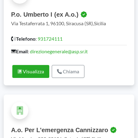
P.o. Umberto I (ex A.o.)
Via Testaferrata 1, 96100, Siracusa (SR),Sicilia
Telefono
:
931724111
Email
:
direzionegenerale@asp.sr.it
Visualizza
Chiama
A.o. Per L'emergenza Cannizzaro