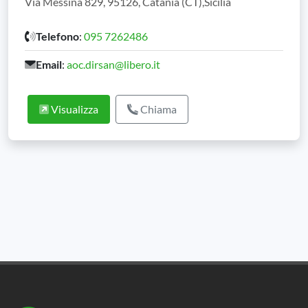
Via Messina 829, 95126, Catania (CT),Sicilia
Telefono
:
095 7262486
Email
:
aoc.dirsan@libero.it
Visualizza
Chiama