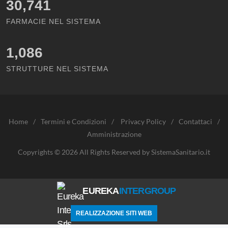
30,741
FARMACIE NEL SISTEMA
1,086
STRUTTURE NEL SISTEMA
Home
/
Termini e Condizioni
/
Privacy Policy
/
Contattaci
/
Amministrazione
Copyrights © 2026 All Rights Reserved by SistemaSanitario.it
EUREKA
INTERGROUP
REALIZZAZIONE SITI WEB