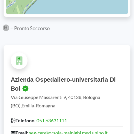
= Pronto Soccorso
Azienda Ospedaliero-universitaria Di
Bol
Via Giuseppe Massarenti 9, 40138, Bologna
(BO),Emilia-Romagna
Telefono
:
051 63631111
Email
:
seg-cap@orsola-malpighi.med.unibo.it