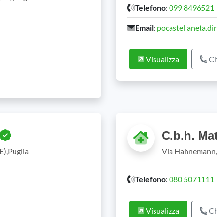
Telefono
:
099 8496521
Email
:
pocastellaneta.di
Visualizza
Ch
C.b.h. Ma
E),Puglia
Via Hahnemann, 
Telefono
:
080 5071111
Visualizza
Ch