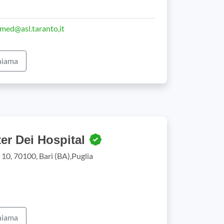
rmed@asl.taranto,it
iama
ter Dei Hospital
10, 70100, Bari (BA),Puglia
iama