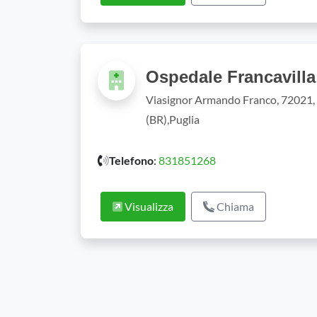
Ospedale Francavill
Viasignor Armando Franco, 72021, 
(BR),Puglia
Telefono
:
831851268
Visualizza
Chiama