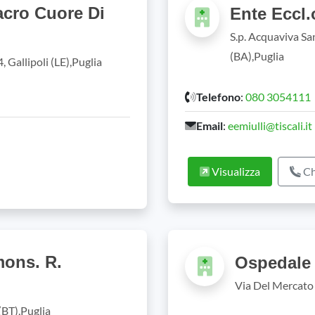
acro Cuore Di
Ente Eccl.
S.p. Acquaviva Sa
(BA),Puglia
, Gallipoli (LE),Puglia
Telefono
:
080 3054111
Email
:
eemiulli@tiscali.it
Visualizza
Ch
mons. R.
Ospedale 
Via Del Mercato 
(BT),Puglia