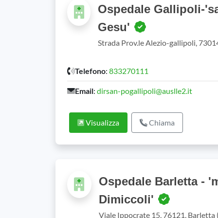
Ospedale Gallipoli-'s
Gesu'
Strada Prov.le Alezio-gallipoli, 73014
Telefono
:
833270111
Email
:
dirsan-pogallipoli@auslle2.it
Visualizza
Chiama
Ospedale Barletta - '
Dimiccoli'
Viale Ippocrate 15, 76121, Barletta 