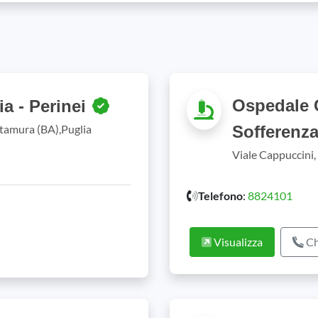
Ospedale C
a - Perinei
ltamura (BA),Puglia
Sofferenz
Viale Cappuccini,
Telefono
:
8824101
Visualizza
Ch