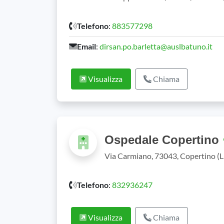
Telefono
:
883577298
Email
:
dirsan.po.barletta@auslbatuno.it
Visualizza
Chiama
Ospedale Copertino
Via Carmiano, 73043, Copertino (L
Telefono
:
832936247
Visualizza
Chiama