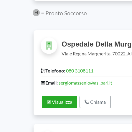
= Pronto Soccorso
Ospedale Della Murgi
Viale Regina Margherita, 70022, A
Telefono
:
080 3108111
Email
:
sergiomassenio@asl.bari.it
Visualizza
Chiama