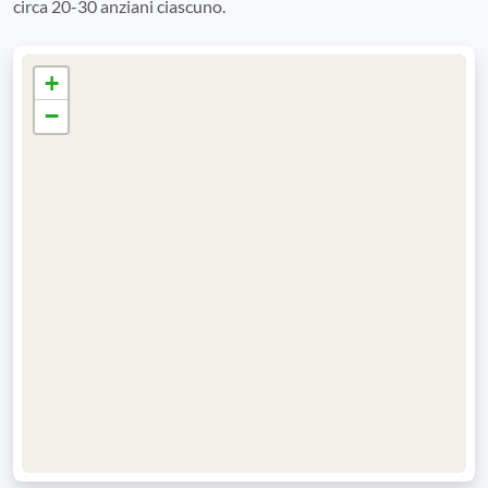
circa 20-30 anziani ciascuno.
+
−