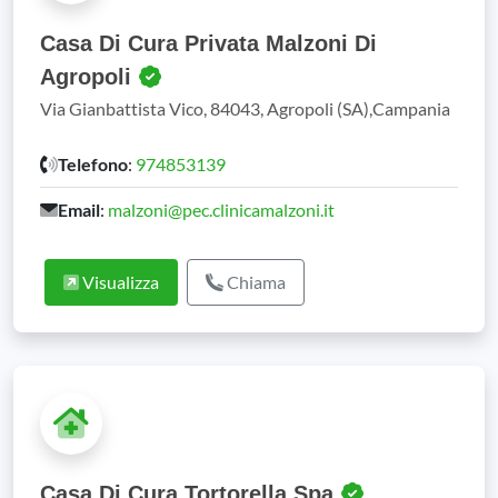
Casa Di Cura Privata Malzoni Di
Agropoli
Via Gianbattista Vico, 84043, Agropoli (SA),Campania
Telefono
:
974853139
Email
:
malzoni@pec.clinicamalzoni.it
Visualizza
Chiama
Casa Di Cura Tortorella Spa