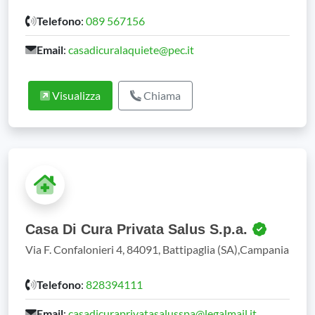
Telefono
:
089 567156
Email
:
casadicuralaquiete@pec.it
Visualizza
Chiama
Casa Di Cura Privata Salus S.p.a.
Via F. Confalonieri 4, 84091, Battipaglia (SA),Campania
Telefono
:
828394111
Email
:
casadicuraprivatasalusspa@legalmail.it