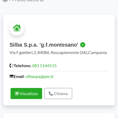
Silba S.p.a. 'g.f.montesano'
Via F.galdieri,3, 84086, Roccapiemonte (SA),Campania
Telefono
:
081 5144115
Email
:
silbaspa@pec.it
Visualizza
Chiama