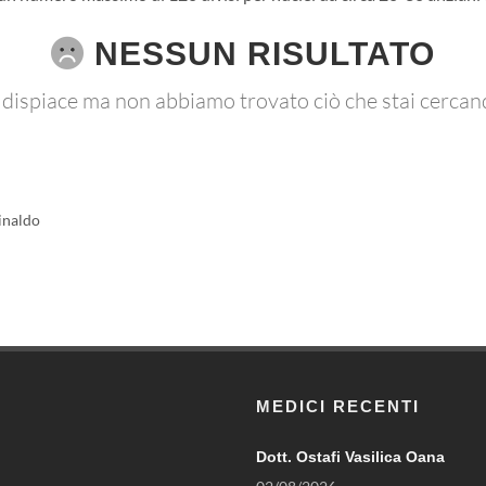
NESSUN RISULTATO
 dispiace ma non abbiamo trovato ciò che stai cercan
inaldo
MEDICI RECENTI
Dott. Ostafi Vasilica Oana