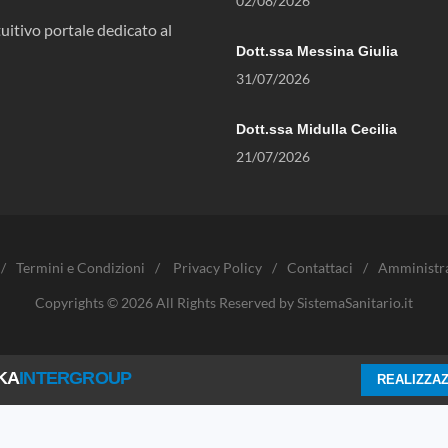
02/08/2026
uitivo portale dedicato al
Dott.ssa Messina Giulia
31/07/2026
Dott.ssa Midulla Cecilia
21/07/2026
/
Termini e Condizioni
/
Privacy Policy
/
Contattaci
/
Amministr
Copyrights © 2026 All Rights Reserved by SistemaSanitario.it
KA
INTERGROUP
REALIZZAZ