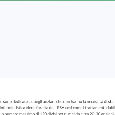
e sono dedicate a quegli anziani che non hanno la necessità di s
infermieristica viene fornita dall’ RSA così come i trattamenti riabili
 un numero massimo di 120 divisi per nuclei da circa 20-30 anziani