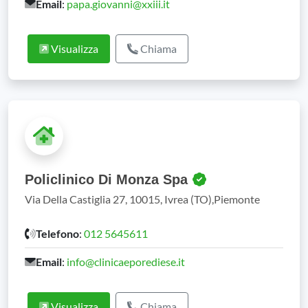
Email
:
papa.giovanni@xxiii.it
Visualizza
Chiama
Policlinico Di Monza Spa
Via Della Castiglia 27, 10015, Ivrea (TO),Piemonte
Telefono
:
012 5645611
Email
:
info@clinicaeporediese.it
Visualizza
Chiama