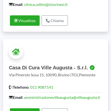
Email
:
clinica.cellini@ictorinesi.it
Visualizza
Chiama
Casa Di Cura Ville Augusta - S.r.l.
Via Pinerolo Susa 15, 10090, Bruino (TO),Piemonte
Telefono
:
011 9087141
Email
:
amministrazionevilleaugusta@villeaugusta.it