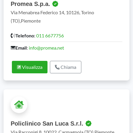
Promea S.p.a.
Via Menabrea Federico 14, 10126, Torino
(TO),Piemonte
Telefono
:
011 6677756
Email
:
info@promea.net
Visualizza
Chiama
Policlinico San Luca S.r.l.
Via Racconigi 8, 10022, Carmagnola (TO),Piemonte