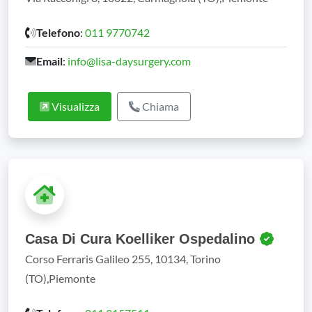
Telefono
:
011 9770742
Email
:
info@lisa-daysurgery.com
Visualizza
Chiama
Casa Di Cura Koelliker Ospedalino
Corso Ferraris Galileo 255, 10134, Torino
(TO),Piemonte