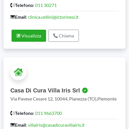
Telefono
:
011 30271
Email
:
clinica.cellini@ictorinesi.it
Visualizza
Chiama
Casa Di Cura Villa Iris Srl
Via Pavese Cesare 12, 10044, Pianezza (TO),Piemonte
Telefono
:
011 9663700
Email
:
villairis@casadicuravillairis.it