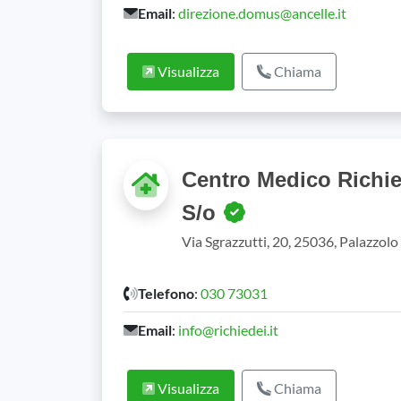
Email
:
direzione.domus@ancelle.it
Visualizza
Chiama
Centro Medico Richie
S/o
Via Sgrazzutti, 20, 25036, Palazzol
Telefono
:
030 73031
Email
:
info@richiedei.it
Visualizza
Chiama