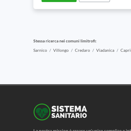
Stessa ricerca nei comuni limitrofi:
Sarnico
Villongo
Credaro
Viadanica
Capri
La nostra mission è creare un'unico semplice e int