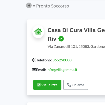
= Pronto Soccorso
Casa Di Cura Villa 
Riv
Via Zanardelli 101, 25083, Gardone
Telefono
:
365298000
Email
:
info@villagemma.it
Visualizza
Chiama