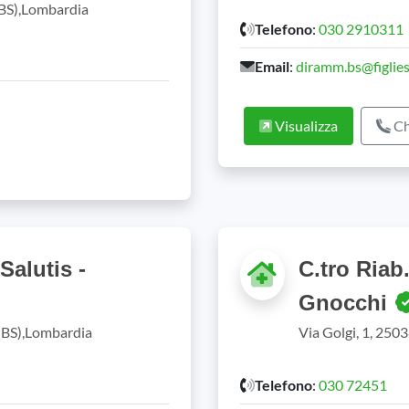
 (BS),Lombardia
Telefono
:
030 2910311
Email
:
diramm.bs@figlies
Visualizza
Ch
alutis -
C.tro Riab
Gnocchi
 (BS),Lombardia
Via Golgi, 1, 250
Telefono
:
030 72451