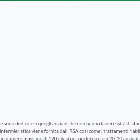
e sono dedicate a quegli anziani che non hanno la necessità di s
infermieristica viene fornita dall’ RSA così come i trattamenti riabili
 un numero massimo di 120 divisi per nuclei da circa 20-30 anziani