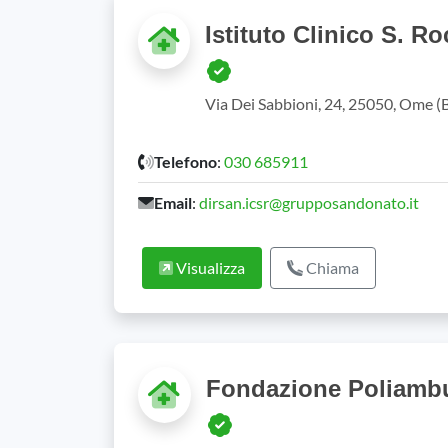
Istituto Clinico S. R
Via Dei Sabbioni, 24, 25050, Ome 
Telefono
:
030 685911
Email
:
dirsan.icsr@grupposandonato.it
Visualizza
Chiama
Fondazione Poliambu