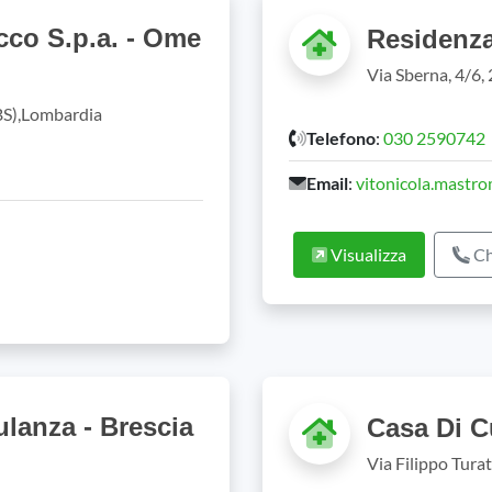
occo S.p.a. - Ome
Residenza
Via Sberna, 4/6,
(BS),Lombardia
Telefono
:
030 2590742
Email
:
vitonicola.mastro
Visualizza
Ch
lanza - Brescia
Casa Di C
Via Filippo Tura