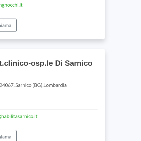
gnocchi.it
iama
st.clinico-osp.le Di Sarnico
 24067, Sarnico (BG),Lombardia
abilitasarnico.it
iama