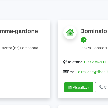
Gemma-gardone
Dominato 
 Riviera (BS),Lombardia
Piazza Donatori 
Telefono
:
030 9040511
Email
:
direzione@dlsanit
Visualizza
Ch