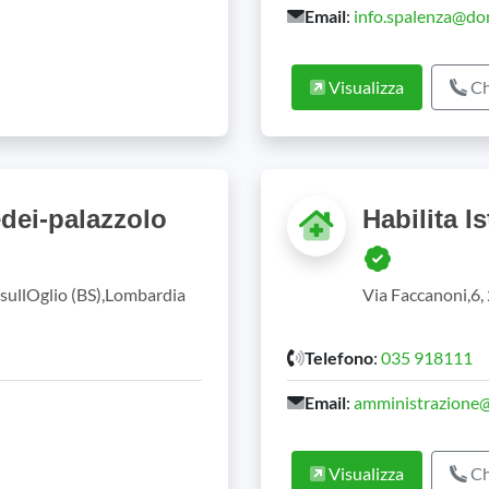
Email
:
info.spalenza@don
Visualizza
Ch
dei-palazzolo
Habilita I
o sullOglio (BS),Lombardia
Via Faccanoni,6,
Telefono
:
035 918111
Email
:
amministrazione@h
Visualizza
Ch