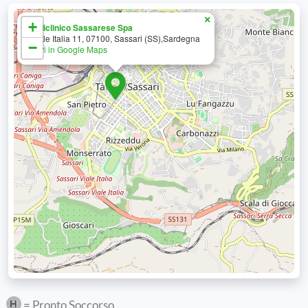
×
+
Policlinico Sassarese Spa
Viale Italia 11, 07100, Sassari (SS),Sardegna
−
Apri in Google Maps
= Pronto Soccorso