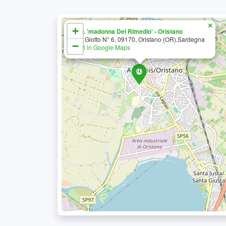
×
+
C.c. 'madonna Del Rimedio' - Oristano
Via Giotto N° 6, 09170, Oristano (OR),Sardegna
−
Apri in Google Maps