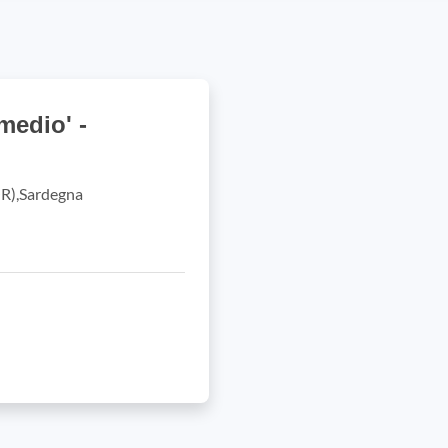
medio' -
OR),Sardegna