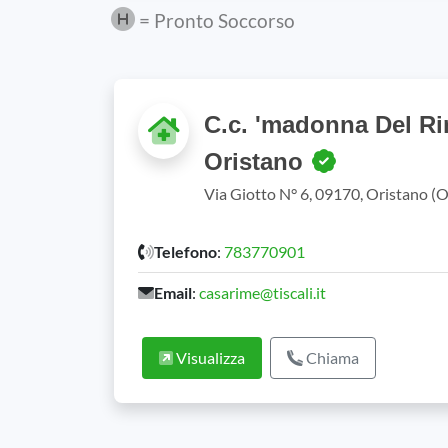
= Pronto Soccorso
C.c. 'madonna Del Ri
Oristano
Via Giotto N° 6, 09170, Oristano (
Telefono
:
783770901
Email
:
casarime@tiscali.it
Visualizza
Chiama