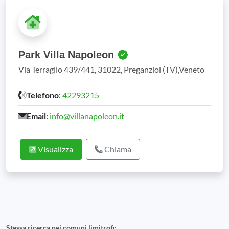
Park Villa Napoleon
Via Terraglio 439/441, 31022, Preganziol (TV),Veneto
Telefono
:
42293215
Email
:
info@villanapoleon.it
Visualizza
Chiama
Stessa ricerca nei comuni limitrofi: