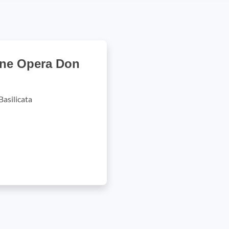
ione Opera Don
asilicata