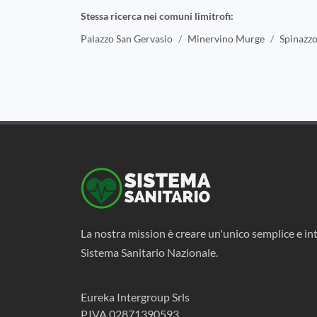
Stessa ricerca nei comuni limitrofi:
Palazzo San Gervasio
Minervino Murge
Spinazzo
La nostra mission è creare un'unico semplice e int
Sistema Sanitario Nazionale.
Eureka Intergroup Srls
P.IVA 02871390593