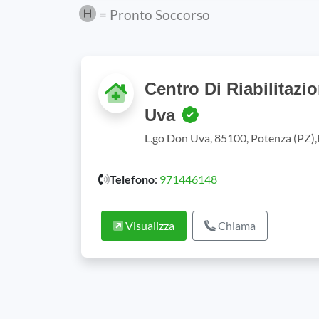
= Pronto Soccorso
Centro Di Riabilitaz
Uva
L.go Don Uva, 85100, Potenza (PZ),B
Telefono
:
971446148
Visualizza
Chiama