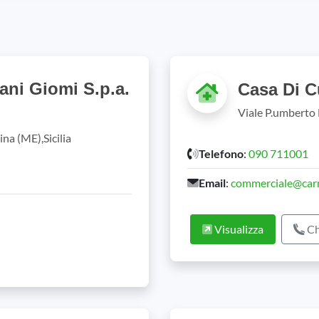
ani Giomi S.p.a.
Casa Di C
Viale P.umberto 
na (ME),Sicilia
Telefono
:
090 711001
Email
:
commerciale@carm
Visualizza
Ch