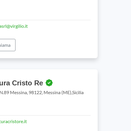
srl@virgilio.it
iama
ura Cristo Re
N.89 Messina, 98122, Messina (ME),Sicilia
uracristore.it