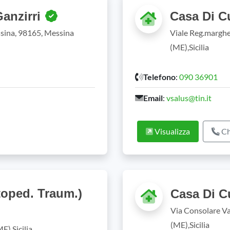
Ganzirri
Casa Di Cu
sina, 98165, Messina
Viale Reg.marghe
(ME),Sicilia
Telefono
:
090 36901
Email
:
vsalus@tin.it
Visualizza
Ch
rtoped. Traum.)
Casa Di Cu
Via Consolare Va
(ME),Sicilia
E),Sicilia