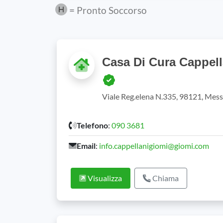
= Pronto Soccorso
Casa Di Cura Cappell
Viale Reg.elena N.335, 98121, Messi
Telefono
:
090 3681
Email
:
info.cappellanigiomi@giomi.com
Visualizza
Chiama