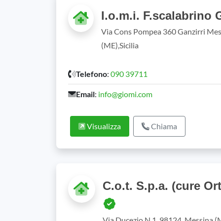
I.o.m.i. F.scalabrino 
Via Cons Pompea 360 Ganzirri Mes
(ME),Sicilia
Telefono
:
090 39711
Email
:
info@giomi.com
Visualizza
Chiama
C.o.t. S.p.a. (cure O
Via Ducezio N.1, 98124, Messina (M