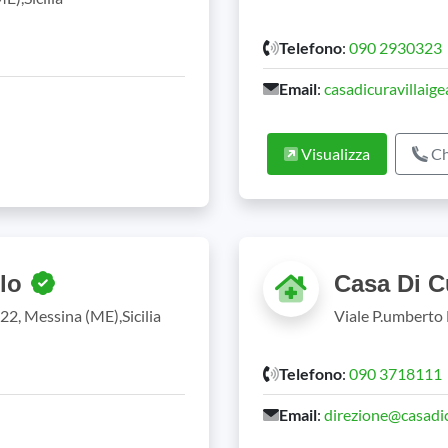
Telefono
:
090 2930323
Email
:
casadicuravillaigea
Visualizza
Ch
llo
Casa Di C
2, Messina (ME),Sicilia
Viale P.umberto 
Telefono
:
090 3718111
Email
:
direzione@casadic