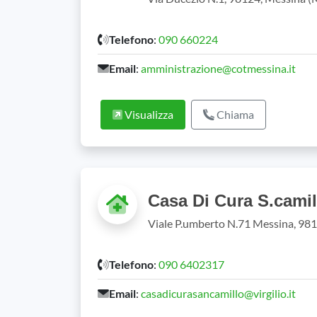
Telefono
:
090 660224
Email
:
amministrazione@cotmessina.it
Visualizza
Chiama
Casa Di Cura S.cami
Viale P.umberto N.71 Messina, 9812
Telefono
:
090 6402317
Email
:
casadicurasancamillo@virgilio.it