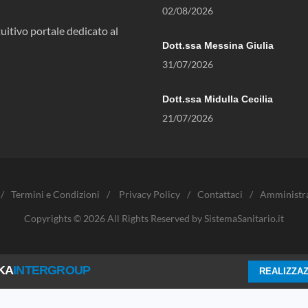
02/08/2026
uitivo portale dedicato al
Dott.ssa Messina Giulia
31/07/2026
Dott.ssa Midulla Cecilia
21/07/2026
/
Termini e Condizioni
/
Privacy Policy
/
Contattaci
/
Amministr
Copyrights © 2026 All Rights Reserved by SistemaSanitario.it
KA
INTERGROUP
REALIZZAZ