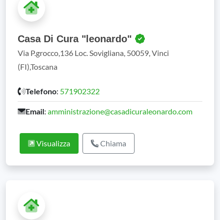
Casa Di Cura "leonardo"
Via P.grocco,136 Loc. Sovigliana, 50059, Vinci
(FI),Toscana
Telefono
:
571902322
Email
:
amministrazione@casadicuraleonardo.com
Visualizza
Chiama