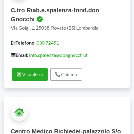
C.tro Riab.e.spalenza-fond.don
Gnocchi
Via Golgi, 1, 25038, Rovato (BS),Lombardia
Telefono
:
030 72451
Email
:
info.spalenza@dongnocchi.it
Visualizza
Chiama
Centro Medico Richiedei-palazzolo S/o