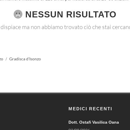
NESSUN RISULTATO
 dispiace ma non abbiamo trovato ciò che stai cercan
zo
Gradisca d'Isonzo
MEDICI RECENTI
Dott. Ostafi Vasilica Oana