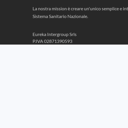
La nostra mission è creare un'unico semplice e int
Sistema Sanitario Nazionale.
Eureka Intergroup Srls
P.IVA 02871390593
Home
EURE