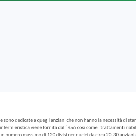
e sono dedicate a quegli anziani che non hanno la necessità di s
infermieristica viene fornita dall’ RSA così come i trattamenti riabili
 un numero massimo di 120 divisi per nuclei da circa 20-30 anziani