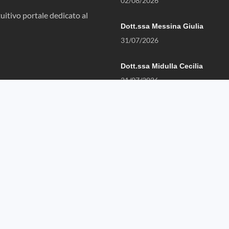
02/08/2026
uitivo portale dedicato al
Dott.ssa Messina Giulia
31/07/2026
Dott.ssa Midulla Cecilia
21/07/2026
/
Termini e Condizioni
/
Privacy Policy
/
Contattaci
/
Amministr
Copyrights © 2026 All Rights Reserved by SistemaSanitario.it
KA
INTERGROUP
REALIZZAZ