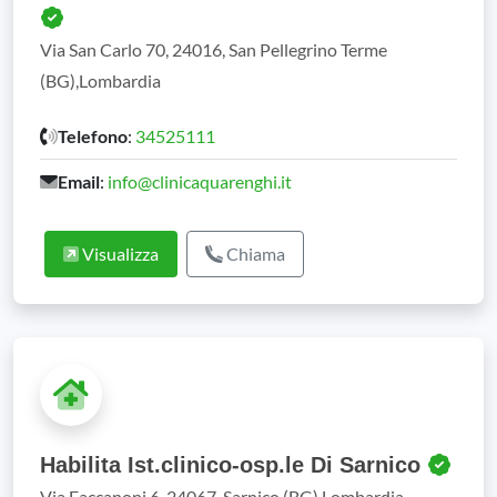
Via San Carlo 70, 24016, San Pellegrino Terme
(BG),Lombardia
Telefono
:
34525111
Email
:
info@clinicaquarenghi.it
Visualizza
Chiama
Habilita Ist.clinico-osp.le Di Sarnico
Via Faccanoni,6, 24067, Sarnico (BG),Lombardia