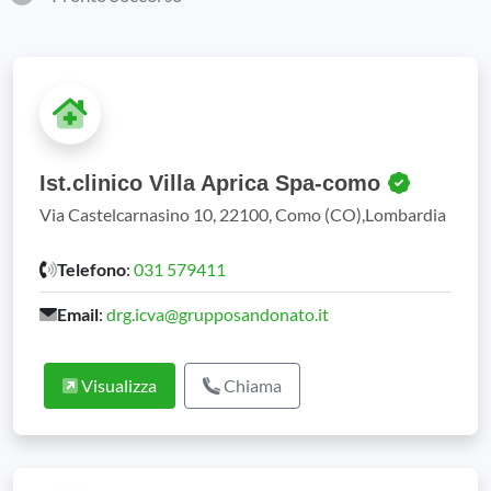
Ist.clinico Villa Aprica Spa-como
Via Castelcarnasino 10, 22100, Como (CO),Lombardia
Telefono
:
031 579411
Email
:
drg.icva@grupposandonato.it
Visualizza
Chiama