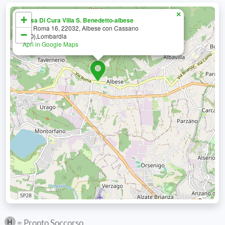
×
+
Casa Di Cura Villa S. Benedetto-albese
Via Roma 16, 22032, Albese con Cassano
−
(CO),Lombardia
Apri in Google Maps
= Pronto Soccorso