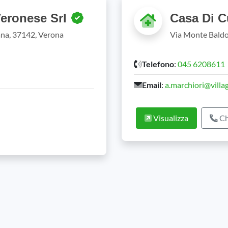
Veronese Srl
Casa Di C
ana, 37142, Verona
Via Monte Baldo
Telefono
:
045 6208611
Email
:
a.marchiori@villag
Visualizza
Ch