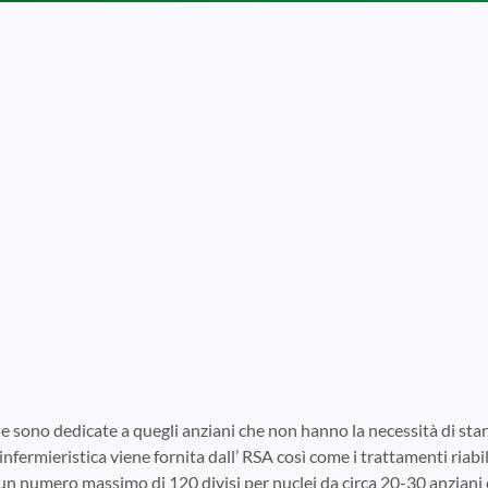
e sono dedicate a quegli anziani che non hanno la necessità di s
infermieristica viene fornita dall’ RSA così come i trattamenti riabili
 un numero massimo di 120 divisi per nuclei da circa 20-30 anziani