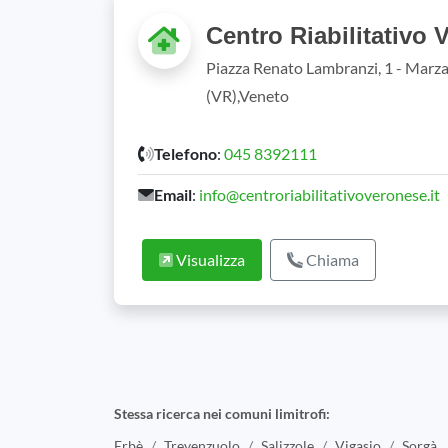
Centro Riabilitativo 
Piazza Renato Lambranzi, 1 - Marz
(VR),Veneto
Telefono
:
045 8392111
Email
:
info@centroriabilitativoveronese.it
Visualizza
Chiama
Stessa ricerca nei comuni limitrofi:
Erbè
Trevenzuolo
Salizzole
Vigasio
Sorgà