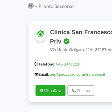
= Pronto Soccorso
Clinica San Francesc
Priv
Via Monte Ortigara, 21/b, 37127, V
Telefono
:
045 8378111
Email
:
pec@pec.casadicurasfrancesco.it
Visualizza
Chiama