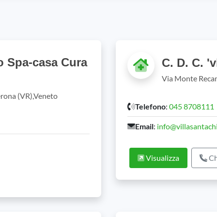
o Spa-casa Cura
C. D. C. '
Via Monte Recam
erona (VR),Veneto
Telefono
:
045 8708111
Email
:
info@villasantachi
Visualizza
Ch