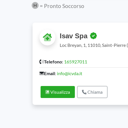
= Pronto Soccorso
Isav Spa
Loc Breyan, 1, 11010, Saint-Pierre
Telefono
:
165927011
Email
:
info@icvda.it
Visualizza
Chiama