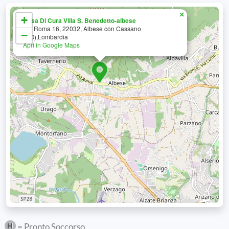
×
+
Casa Di Cura Villa S. Benedetto-albese
Via Roma 16, 22032, Albese con Cassano
−
(CO),Lombardia
Apri in Google Maps
= Pronto Soccorso