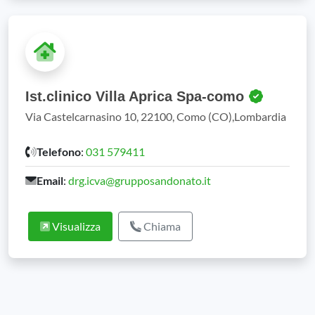
Ist.clinico Villa Aprica Spa-como
Via Castelcarnasino 10, 22100, Como (CO),Lombardia
Telefono
:
031 579411
Email
:
drg.icva@grupposandonato.it
Visualizza
Chiama