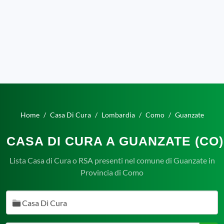
Home
Casa Di Cura
Lombardia
Como
Guanzate
CASA DI CURA A GUANZATE (CO)
Lista Casa di Cura o RSA presenti nel comune di Guanzate in
Provincia di Como
Casa Di Cura