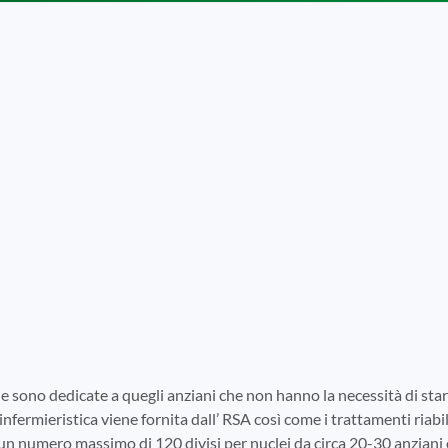
e sono dedicate a quegli anziani che non hanno la necessità di s
infermieristica viene fornita dall’ RSA così come i trattamenti riabili
 un numero massimo di 120 divisi per nuclei da circa 20-30 anziani