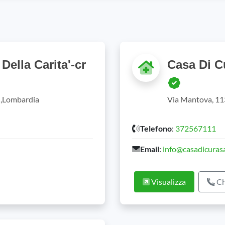
Della Carita'-cr
Casa Di C
R),Lombardia
Via Mantova, 11
Telefono
:
372567111
Email
:
info@casadicurasa
Visualizza
Ch