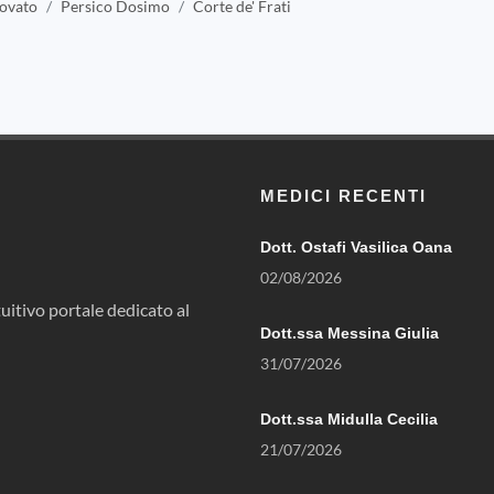
ovato
Persico Dosimo
Corte de' Frati
MEDICI RECENTI
Dott. Ostafi Vasilica Oana
02/08/2026
uitivo portale dedicato al
Dott.ssa Messina Giulia
31/07/2026
Dott.ssa Midulla Cecilia
21/07/2026