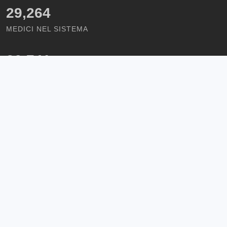
29,264
MEDICI NEL SISTEMA
30,741
FARMACIE NEL SISTEMA
1,086
STRUTTURE NEL SISTEMA
Home
/
Termini e Condizioni
/
Privacy Policy
/
Contattaci
/
Amministrazione
Copyrights © 2026 All Rights Reserved by SistemaSanitario.it