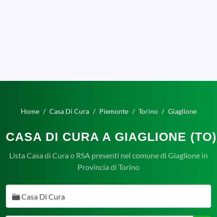
Home
Casa Di Cura
Piemonte
Torino
Giaglione
CASA DI CURA A GIAGLIONE (TO)
Lista Casa di Cura o RSA presenti nel comune di Giaglione in
Provincia di Torino
Casa Di Cura