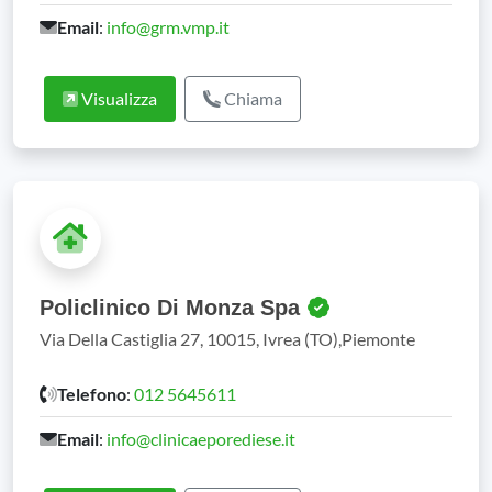
Email
:
info@grm.vmp.it
Visualizza
Chiama
Policlinico Di Monza Spa
Via Della Castiglia 27, 10015, Ivrea (TO),Piemonte
Telefono
:
012 5645611
Email
:
info@clinicaeporediese.it