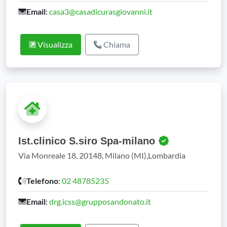
Email
:
casa3@casadicurasgiovanni.it
Visualizza
Chiama
Ist.clinico S.siro Spa-milano
Via Monreale 18, 20148, Milano (MI),Lombardia
Telefono
:
02 48785235
Email
:
drg.icss@grupposandonato.it