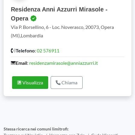
Residenza Anni Azzurri Mirasole -
Opera
Via P. Borsellino, 6 - Loc. Noverasco, 20073, Opera
(MI),Lombardia
Telefono
:
02 576911
Email
:
residenzamirasole@anniazzurri.it
Visualizza
Chiama
Stessa ricerca nei comuni limitrofi: