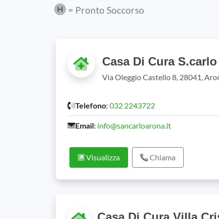
= Pronto Soccorso
Casa Di Cura S.carl
Via Oleggio Castello 8, 28041, Ar
Telefono
:
032 2243722
Email
:
info@sancarloarona.it
Visualizza
Chiama
Casa Di Cura Villa Cr