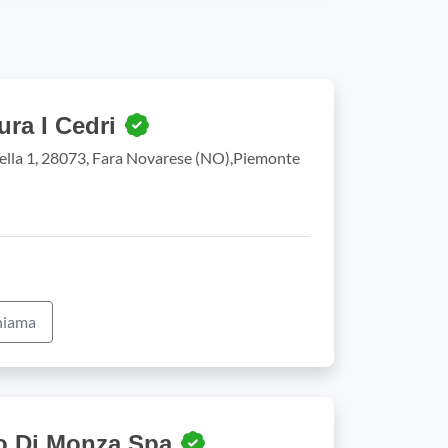
ura I Cedri
lla 1, 28073, Fara Novarese (NO),Piemonte
iama
co Di Monza Spa