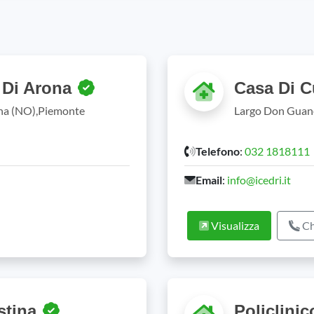
o Di Arona
Casa Di C
ona (NO),Piemonte
Largo Don Guane
Telefono
:
032 1818111
Email
:
info@icedri.it
Visualizza
Ch
istina
Policlini