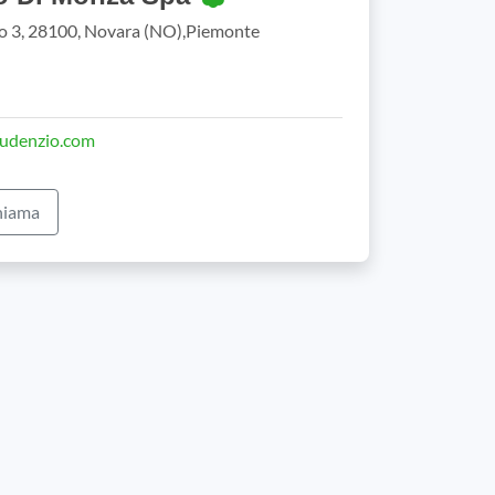
co 3, 28100, Novara (NO),Piemonte
audenzio.com
iama