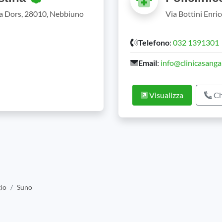
da Dors, 28010, Nebbiuno
Via Bottini Enri
Telefono
:
032 1391301
Email
:
info@clinicasang
Visualizza
Ch
io
Suno