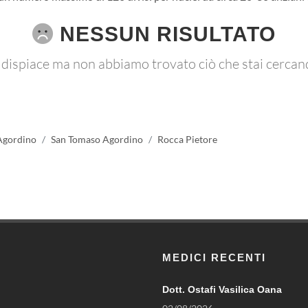
NESSUN RISULTATO
 dispiace ma non abbiamo trovato ciò che stai cercan
Agordino
San Tomaso Agordino
Rocca Pietore
MEDICI RECENTI
Dott. Ostafi Vasilica Oana