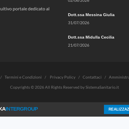
02/08/2026
uitivo portale dedicato al
Dott.ssa Messina Giulia
31/07/2026
Dott.ssa Midulla Cecilia
21/07/2026
/
Termini e Condizioni
/
Privacy Policy
/
Contattaci
/
Amministr
Copyrights © 2026 All Rights Reserved by SistemaSanitario.it
KA
INTERGROUP
REALIZZAZ