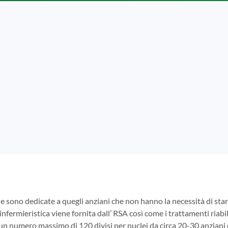
e sono dedicate a quegli anziani che non hanno la necessità di s
infermieristica viene fornita dall’ RSA così come i trattamenti riabili
 un numero massimo di 120 divisi per nuclei da circa 20-30 anziani